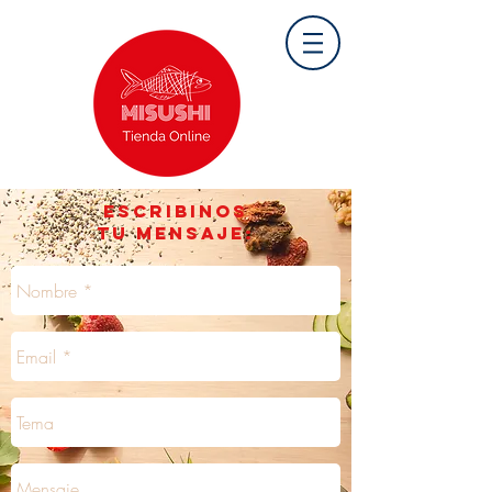
MISUSHI
PUNTA DEL ESTE .
LA BARRA .
MVD
ESCRIBINOS
TU MENSAJE: