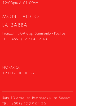
12:00pm A 01:00am
MONTEVIDEO
LA BARRA
Franzzini 709 esq. Sarmiento - Pocitos
TEL: (+598)
2 714 72 43
HORARIO:
12:00 a 00:00 hrs.
Ruta 10 entre Los Remansos y Las Sirenas
TEL: (+598)
42 77 04 26