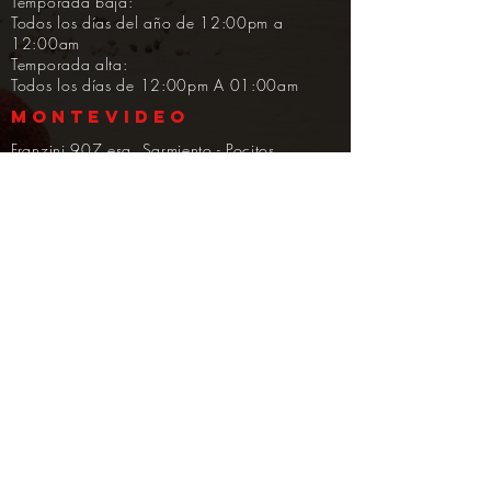
Temporada baja:
Todos los días del año de 12:00pm a
12:00am
Temporada alta:
Todos los días de
12:00pm A 01:00am
MONTEVIDEO
Franzini 907 esq. Sarmiento - Pocitos
TEL: (+598)
2714 72 43
HORARIO:
12:00 a 00:00 hrs.
LA BARRA
Ruta 10 entre Los Remansos y Las Sirenas
TEL: (+598)
42 77 04 26