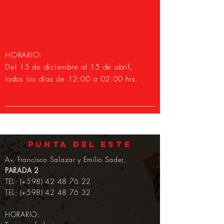
HORARIO:
Del 15 de diciembre al 15 de abril,
todos los días de 12:00 a 02:00 hrs.
PUNTA DEL ESTE
Av. Francisco Salazar y Emilio Sader,
PARADA 2
TEL: (+598)
42 48 76 22
TEL: (+598)
42 48 76 32
HORARIO: