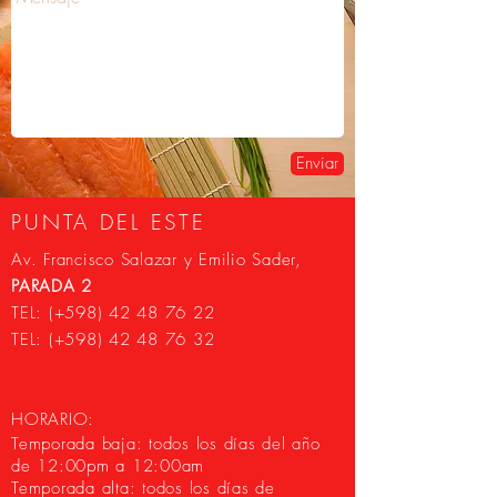
Enviar
PUNTA DEL ESTE
Av. Francisco Salazar y Emilio Sader,
PARADA 2
TEL: (+598)
42 48 76 22
TEL: (+598)
42 48 76 32
HORARIO:
Temporada baja: todos los días del año
de 12:00pm a 12:00am
Temporada alta: todos los días de