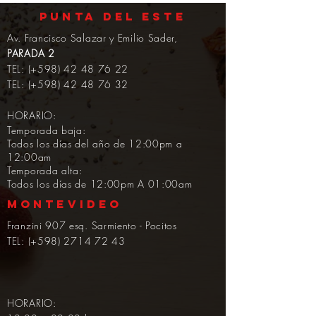
PUNTA DEL ESTE
Av. Francisco Salazar y Emilio Sader,
PARADA 2
TEL: (+598)
42 48 76 22
TEL: (+598)
42 48 76 32
HORARIO:
Temporada baja:
Todos los días del año de 12:00pm a
12:00am
Temporada alta:
Todos los días de
12:00pm A 01:00am
MONTEVIDEO
Franzini 907 esq. Sarmiento - Pocitos
TEL: (+598)
2714 72 43
HORARIO: