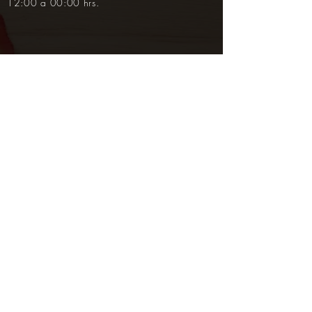
12:00 a 00:00 hrs.
LA BARRA
Ruta 10 entre Los Remansos y Las Sirenas
TEL: (+598)
42 77 04 26
HORARIO:
Del 15 de diciembre al 15 de abril,
todos los días de 12:00 a 02:00 hrs.